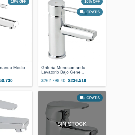
10
%
OFF
10
%
OFF
GRATIS
omando Medio
Griferia Monocomando
.
Lavatorio Bajo Gene...
50.730
$262.798,40
$236.518
GRATIS
SIN STOCK