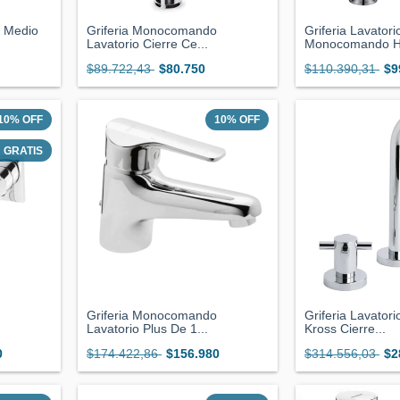
 Medio
Griferia Monocomando
Griferia Lavatori
Lavatorio Cierre Ce...
Monocomando Hy
$89.722,43
$80.750
$110.390,31
$9
10
%
OFF
10
%
OFF
GRATIS
Griferia Monocomando
Griferia Lavator
Lavatorio Plus De 1...
Kross Cierre...
0
$174.422,86
$156.980
$314.556,03
$2