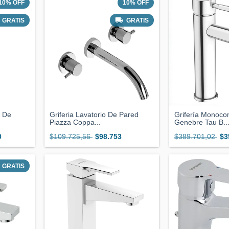
10
%
OFF
10
%
OFF
GRATIS
GRATIS
o De
Griferia Lavatorio De Pared
Grifería Monoc
Piazza Coppa...
Genebre Tau B..
0
$109.725,56
$98.753
$389.701,02
$3
GRATIS