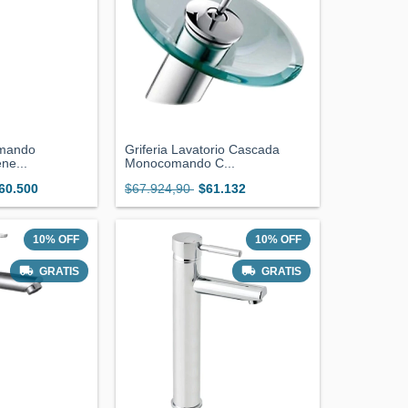
omando
Griferia Lavatorio Cascada
ne...
Monocomando C...
60.500
$67.924,90
$61.132
10
%
OFF
10
%
OFF
GRATIS
GRATIS