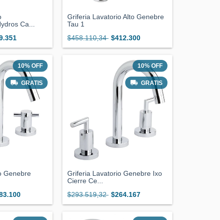
o
Griferia Lavatorio Alto Genebre
dros Ca...
Tau 1
9.351
$458.110,34
$412.300
10
%
OFF
10
%
OFF
GRATIS
GRATIS
io Genebre
Griferia Lavatorio Genebre Ixo
Cierre Ce...
83.100
$293.519,32
$264.167