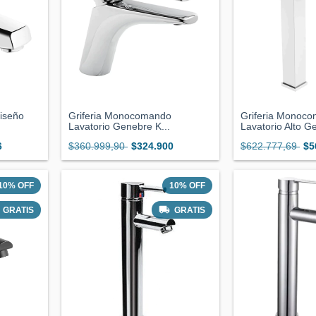
Diseño
Griferia Monocomando
Griferia Monoc
Lavatorio Genebre K...
Lavatorio Alto Ge
6
$360.999,90
$324.900
$622.777,69
$5
10
%
OFF
10
%
OFF
GRATIS
GRATIS